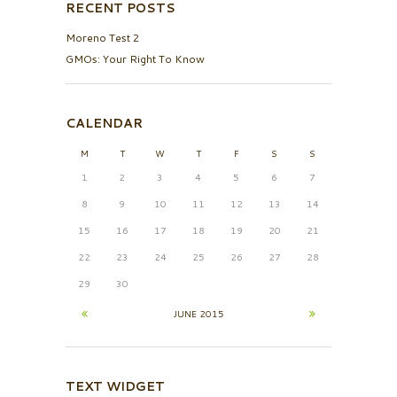
RECENT POSTS
Moreno Test 2
GMOs: Your Right To Know
CALENDAR
M
T
W
T
F
S
S
1
2
3
4
5
6
7
8
9
10
11
12
13
14
15
16
17
18
19
20
21
22
23
24
25
26
27
28
29
30
JUNE
2015
TEXT WIDGET