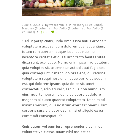
June 5, 2015
by
webadmin
in
Masonry (2 columns)
,
Masonry (3 columns)
,
Portfolio (2 columns)
,
Portfolio (3
columns)
0
0
Sed ut perspiciatis, unde omnis iste natus error sit
voluptatem accusantium doloremque laudantium,
totam rem aperiam eaque ipsa, quae ab illo
inventore veritatis et quasi architecto beatae vitae
dicta sunt, explicabo. Nemo enim ipsam voluptatem,
quia voluptas sit, aspernatur aut odit aut fugit, sed
quia consequuntur magni dolores eos, qui ratione
voluptatem sequi nesciunt, neque porro quisquam
est, qui dolorem ipsum, quia dolor sit, amet,
consectetur, adipisci velit, sed quia non numquam
eius modi tempora incidunt, ut labore et dolore
magnam aliquam quaerat voluptatem. Ut enim ad
minima veniam, quis nostrum exercitationem ullam
corporis suscipit laboriosam, nisi ut aliquid ex ea
commodi consequatur?
Quis autem vel eum iure reprehenderit, qui in ea
voluptate velit esse, quam nihil molestiae