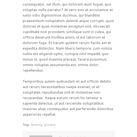
consequatur, vel illum, qui dolorem eum fugiat, quo
voluptas nulla pariatur? At vero eos et accusamus et
iusto odio dignissimos ducimus, qui blanditiis
praesentium voluptatum deleniti atque corrupti, quos
dolores et quas molestias excepturi sint, obcaecati
cupiditate non provident, similique sunt in culpa, qui
officia deserunt mollitia animi, id est laborum et
dolorum fuga. Et harum quidem rerum facilis est et
expedita distinctio. Nam libero tempore, cum soluta
nobis est eligendi optio, cumque nihil impedit, quo
minus id, quod maxime placeat, facere possimus,
omnis voluptas assumenda est, omnis dolor
repellendus.
Temporibus autem quibusdam et aut officiis debitis
aut rerum necessitatibus saepe eveniet, ut et
voluptates repudiandae sint et molestiae non
recusandae. Itaque earum rerum hic tenetur a
sapiente delectus, ut aut reiciendis voluptatibus
maiores alias consequatur aut perferendis doloribus
asperiores repellat.
Tags:
farming
,
grocery