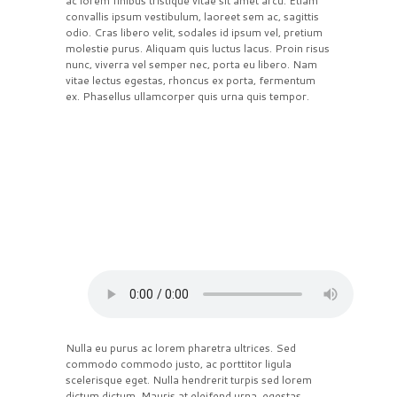
ac lorem finibus tristique vitae sit amet arcu. Etiam
convallis ipsum vestibulum, laoreet sem ac, sagittis
odio. Cras libero velit, sodales id ipsum vel, pretium
molestie purus. Aliquam quis luctus lacus. Proin risus
nunc, viverra vel semper nec, porta eu libero. Nam
vitae lectus egestas, rhoncus ex porta, fermentum
ex. Phasellus ullamcorper quis urna quis tempor.
Insert Audio Title Here
by
Frank Sinatra
Nulla eu purus ac lorem pharetra ultrices. Sed
commodo commodo justo, ac porttitor ligula
scelerisque eget. Nulla hendrerit turpis sed lorem
dictum dictum. Mauris at eleifend urna, egestas