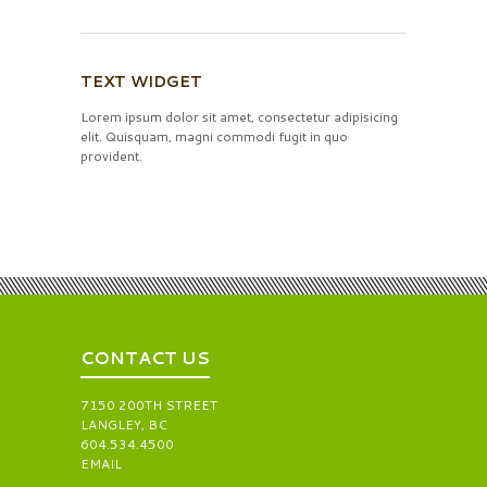
TEXT WIDGET
Lorem ipsum dolor sit amet, consectetur adipisicing
elit. Quisquam, magni commodi fugit in quo
provident.
CONTACT US
7150 200TH STREET
LANGLEY, BC
604.534.4500
EMAIL