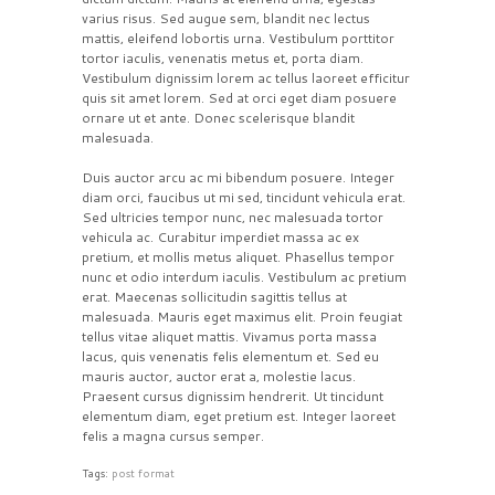
varius risus. Sed augue sem, blandit nec lectus
mattis, eleifend lobortis urna. Vestibulum porttitor
tortor iaculis, venenatis metus et, porta diam.
Vestibulum dignissim lorem ac tellus laoreet efficitur
quis sit amet lorem. Sed at orci eget diam posuere
ornare ut et ante. Donec scelerisque blandit
malesuada.
Duis auctor arcu ac mi bibendum posuere. Integer
diam orci, faucibus ut mi sed, tincidunt vehicula erat.
Sed ultricies tempor nunc, nec malesuada tortor
vehicula ac. Curabitur imperdiet massa ac ex
pretium, et mollis metus aliquet. Phasellus tempor
nunc et odio interdum iaculis. Vestibulum ac pretium
erat. Maecenas sollicitudin sagittis tellus at
malesuada. Mauris eget maximus elit. Proin feugiat
tellus vitae aliquet mattis. Vivamus porta massa
lacus, quis venenatis felis elementum et. Sed eu
mauris auctor, auctor erat a, molestie lacus.
Praesent cursus dignissim hendrerit. Ut tincidunt
elementum diam, eget pretium est. Integer laoreet
felis a magna cursus semper.
Tags:
post format