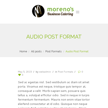
AUDIO POST FORMAT
Home
All posts
Post Formats
Audio Post Format
May 5, 2015
by
webadmin
in
Post Formats
0
0
Sed ac egestas nisl. Sed vestibulum ac diam sit amet
porta. Vivamus est neque, tristique quis tempor at,
consequat a velit. Morbi sapien sem, posuere quis
tellus a, volutpat efficitur odio. Sed in neque in turpis
fermentum fermentum. Mauris non enim vitae tortor
eleifend consectetur at id odio. Quisque non neque